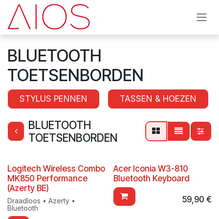
Se rendre au contenu
BLUETOOTH
TOETSENBORDEN
STYLUS PENNEN
TASSEN & HOEZEN
BLUETOOTH
TOETSENBORDEN
Logitech Wireless Combo
Acer Iconia W3-810
MK850 Performance
Bluetooth Keyboard
(Azerty BE)
59,90
€
Draadloos • Azerty •
Bluetooth