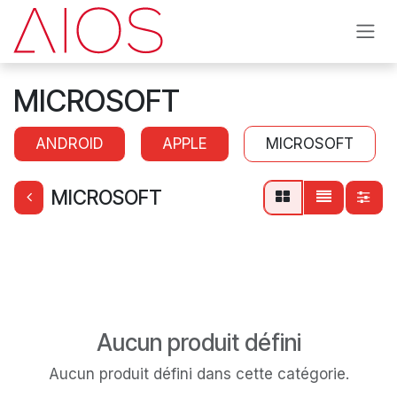
Se rendre au contenu
MICROSOFT
ANDROID
APPLE
MICROSOFT
MICROSOFT
Aucun produit défini
Aucun produit défini dans cette catégorie.