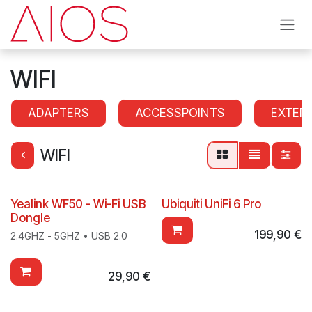
Se rendre au contenu
WIFI
ADAPTERS
ACCESSPOINTS
EXTEN
WIFI
Yealink WF50 - Wi-Fi USB
Ubiquiti UniFi 6 Pro
Dongle
199,90
€
2.4GHZ - 5GHZ • USB 2.0
29,90
€