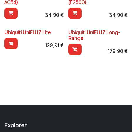
AC54)
(E2500)
34,90
€
34,90
€
Ubiquiti UniFi U7 Lite
Ubiquiti UniFi U7 Long-
Range
129,91
€
179,90
€
Explorer