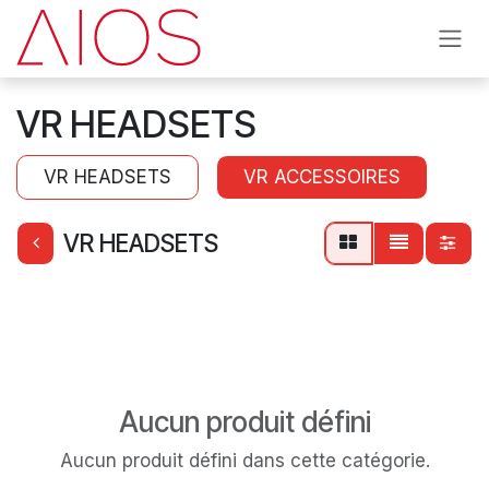
Se rendre au contenu
VR HEADSETS
VR HEADSETS
VR ACCESSOIRES
VR HEADSETS
Aucun produit défini
Aucun produit défini dans cette catégorie.