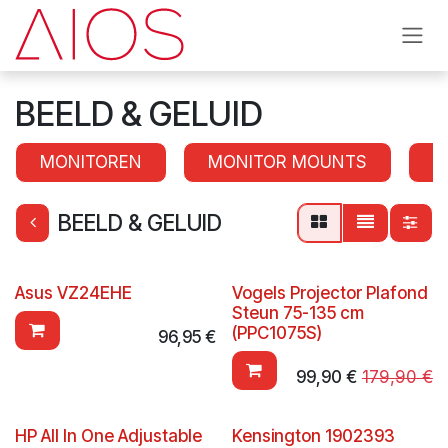
Se rendre au contenu
BEELD & GELUID
MONITOREN
MONITOR MOUNTS
S
BEELD & GELUID
Asus VZ24EHE
Vogels Projector Plafond
Steun 75-135 cm
(PPC1075S)
96,95
€
99,90
€
179,90
€
HP All In One Adjustable
Kensington 1902393