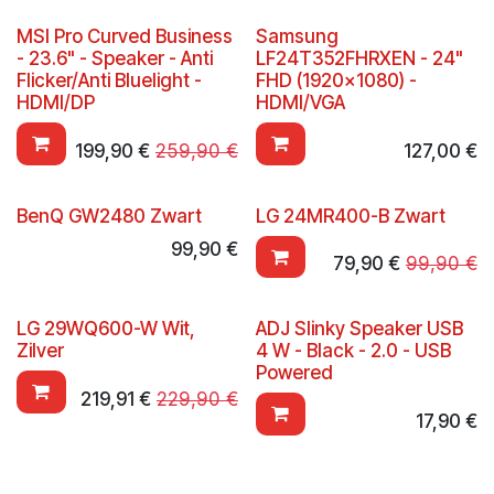
MSI Pro Curved Business
Samsung
- 23.6" - Speaker - Anti
LF24T352FHRXEN - 24"
Flicker/Anti Bluelight -
FHD (1920x1080) -
HDMI/DP
HDMI/VGA
199,90
€
259,90
€
127,00
€
BenQ GW2480 Zwart
LG 24MR400-B Zwart
99,90
€
79,90
€
99,90
€
LG 29WQ600-W Wit,
ADJ Slinky Speaker USB
Zilver
4 W - Black - 2.0 - USB
Powered
219,91
€
229,90
€
17,90
€