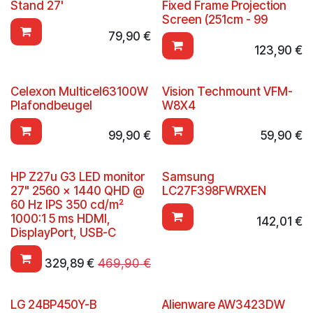
Stand 27'
Fixed Frame Projection
Screen (251cm - 99
79,90
€
123,90
€
Celexon Multicel63100W
Vision Techmount VFM-
Plafondbeugel
W8X4
99,90
€
59,90
€
HP Z27u G3 LED monitor
Samsung
27" 2560 x 1440 QHD @
LC27F398FWRXEN
60 Hz IPS 350 cd/m²
1000:1 5 ms HDMI,
142,01
€
DisplayPort, USB-C
329,89
€
469,90
€
LG 24BP450Y-B
Alienware AW3423DW