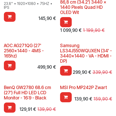
86,8 cm (34.2') 3440 x
23.8" • 1920x1080 • 75HZ •
1440 Pixels Quad HD
IPS
OLED Wit
145,90
€
1 099,90
€
1 199,90
€
AOC AG271QG (27'
Samsung
2560x1440 - 4MS -
LS34J550WQUXEN (34' -
165hz)
3440x1440 - VA - HDMI -
DP)
499,90
€
299,90
€
339,90
€
BenQ GW2780 68.6 cm
MSI Pro MP242P Zwart
(27') Full HD LED LCD
Monitor - 16:9 - Black
139,90
€
159,90
€
129,91
€
139,90
€