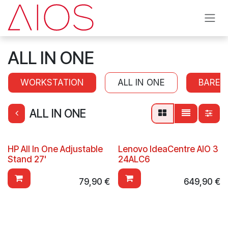
Se rendre au contenu
ALL IN ONE
WORKSTATION
ALL IN ONE
BAREB
ALL IN ONE
HP All In One Adjustable
Lenovo IdeaCentre AIO 3
Stand 27'
24ALC6
79,90
€
649,90
€