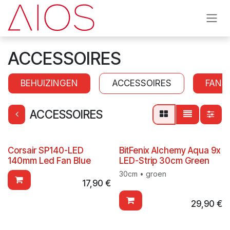
Se rendre au contenu
ACCESSOIRES
BEHUIZINGEN
ACCESSOIRES
FANS
ACCESSOIRES
Corsair SP140-LED
BitFenix Alchemy Aqua 9x
140mm Led Fan Blue
LED-Strip 30cm Green
30cm • groen
17,90
€
29,90
€