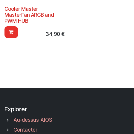
Cooler Master
MasterFan ARGB and
PWM HUB
34,90
€
Explorer
Au-dessus AIOS
Contacter