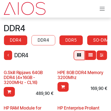
Se rendre au contenu
DDR4
DDR4
DDR4
DDR5
SO-DIM
DDR4
G.Skill Ripjaws 64GB
HPE 8GB DDR4 Memory
DDR4 (4x16GB -
3200Mhz
3200MHz - CL16)
169,90
€
489,90
€
HP RAM Module for
HP Enterprise Proliant