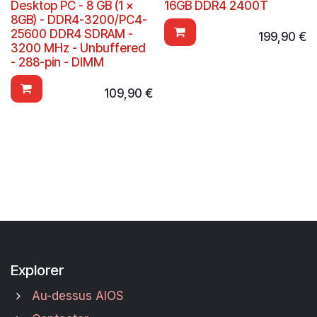
Desktop PC - 8 GB (1 x
16GB DDR4 2400T
8GB) - DDR4-3200/PC4-
25600 DDR4 SDRAM -
199,90
€
3200 MHz - Unbuffered
- 288-pin - DIMM
109,90
€
Explorer
Au-dessus AIOS