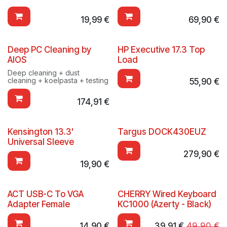
19,99
€
69,90
€
Deep PC Cleaning by
HP Executive 17.3 Top
AIOS
Load
Deep cleaning + dust
cleaning + koelpasta + testing
55,90
€
174,91
€
Kensington 13.3'
Targus DOCK430EUZ
Universal Sleeve
279,90
€
19,90
€
ACT USB-C To VGA
CHERRY Wired Keyboard
Adapter Female
KC1000 (Azerty - Black)
14,90
€
39,91
€
49,90
€