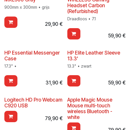
Headset Carbon
900mm x 300mm • grijs
(Refurbished)
Draadloos • 7.1
29,90
€
59,90
€
HP Essential Messenger
HP Elite Leather Sleeve
Case
13.3'
17.3" •
13.3" • zwart
31,90
€
59,90
€
Logitech HD Pro Webcam
Apple Magic Mouse
C920 USB
Mouse multi-touch
wireless Bluetooth -
white
79,90
€
79,90
€