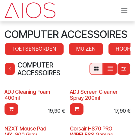
Se rendre au contenu
COMPUTER ACCESSOIRES
TOETSENBORDEN
MUIZEN
HOOFD
COMPUTER
ACCESSOIRES
ADJ Cleaning Foam
ADJ Screen Cleaner
400ml
Spray 200ml
19,90
€
17,90
€
NZXT Mouse Pad
Corsair HS70 PRO
MXL900 Gray
WIRELESS Gaming