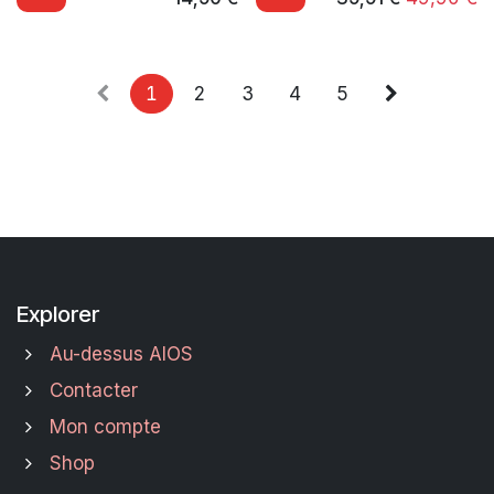
1
2
3
4
5
Explorer
Au-dessus AIOS
Contacter
Mon compte
Shop