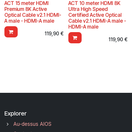
ACT 15 meter HDMI
ACT 10 meter HDMI 8K
Premium 8K Active
Ultra High Speed
Optical Cable v2.1 HDMI-
Certified Active Optical
A male - HDMI-A male
Cable v2.1 HDMI-A male -
HDMI-A male
119,90
€
119,90
€
Explorer
Au-dessus AIOS