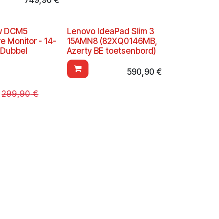
ew DCM5
Lenovo IdeaPad Slim 3
e Monitor - 14-
15AMN8 (82XQ0146MB,
 Dubbel
Azerty BE toetsenbord)
590,90
€
299,90
€