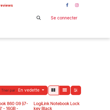
reviews
Se connecter
ers
Shop
En vedette
Trier par :
ook 860 G9 (i7-
LogiLink Notebook Lock
6' - 16GB -
key Black