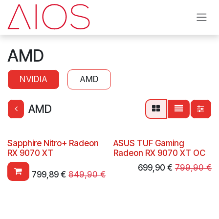
Se rendre au contenu
AMD
NVIDIA
AMD
AMD
Sapphire Nitro+ Radeon
ASUS TUF Gaming
RX 9070 XT
Radeon RX 9070 XT OC
699,90
€
799,90
€
799,89
€
849,90
€