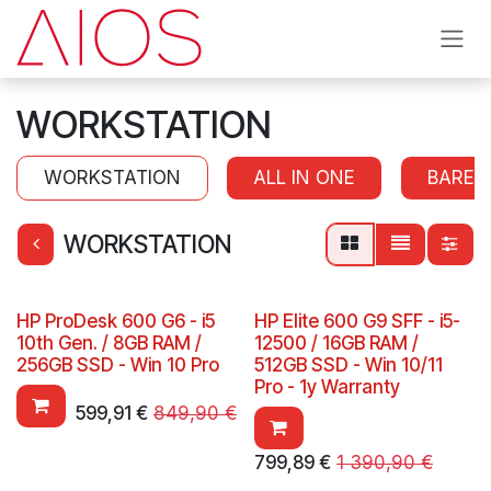
Se rendre au contenu
WORKSTATION
WORKSTATION
ALL IN ONE
BAREB
WORKSTATION
HP ProDesk 600 G6 - i5
HP Elite 600 G9 SFF - i5-
10th Gen. / 8GB RAM /
12500 / 16GB RAM /
256GB SSD - Win 10 Pro
512GB SSD - Win 10/11
Pro - 1y Warranty
599,91
€
849,90
€
799,89
€
1 390,90
€