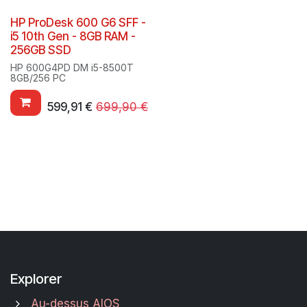
HP ProDesk 600 G6 SFF -
i5 10th Gen - 8GB RAM -
256GB SSD
HP 600G4PD DM i5-8500T
8GB/256 PC
599,91
€
699,90
€
Explorer
Au-dessus AIOS