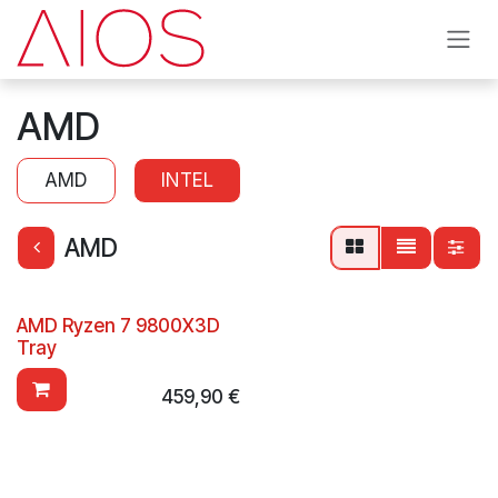
Se rendre au contenu
AMD
AMD
INTEL
AMD
AMD Ryzen 7 9800X3D
Tray
459,90
€