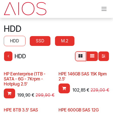
Se rendre au contenu
HDD
HDD
SSD
M.2
HDD
HP Eenterprise (1TB -
HPE 146GB SAS 15K Rpm
SATA - 6G - 7Krpm -
2.5'
Hotplug 2.5'
102,85
€
229,00
€
199,90
€
299,90
€
HPE 8TB 3.5' SAS
HPE 600GB SAS 12G