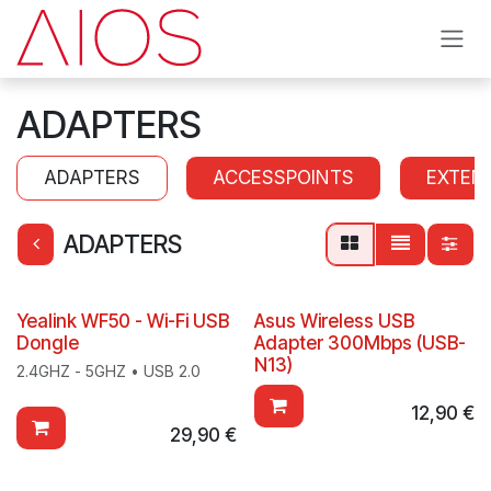
Se rendre au contenu
ADAPTERS
ADAPTERS
ACCESSPOINTS
EXTEN
ADAPTERS
Yealink WF50 - Wi-Fi USB
Asus Wireless USB
Dongle
Adapter 300Mbps (USB-
N13)
2.4GHZ - 5GHZ • USB 2.0
12,90
€
29,90
€