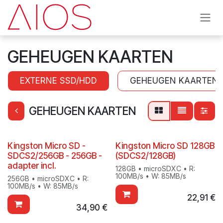
Se rendre au contenu
GEHEUGEN KAARTEN
EXTERNE SSD/HDD
GEHEUGEN KAARTEN
GEHEUGEN KAARTEN
Kingston Micro SD -
Kingston Micro SD 128GB
SDCS2/256GB - 256GB -
(SDCS2/128GB)
adapter incl.
128GB • microSDXC • R:
100MB/s • W: 85MB/s
256GB • microSDXC • R:
100MB/s • W: 85MB/s
22,91
€
34,90
€