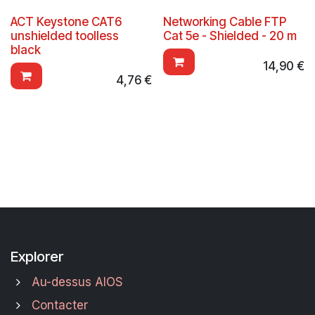
ACT Keystone CAT6
Networking Cable FTP
unshielded toolless
Cat 5e - Shielded - 20 m
black
14,90
€
4,76
€
Explorer
Au-dessus AIOS
Contacter