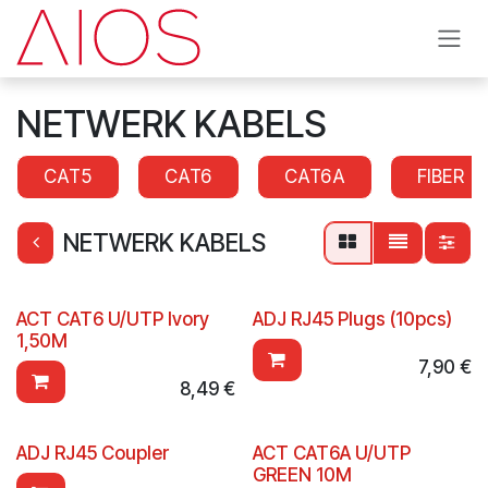
Se rendre au contenu
NETWERK KABELS
CAT5
CAT6
CAT6A
FIBER
NETWERK KABELS
ACT CAT6 U/UTP Ivory
ADJ RJ45 Plugs (10pcs)
1,50M
7,90
€
8,49
€
ADJ RJ45 Coupler
ACT CAT6A U/UTP
GREEN 10M