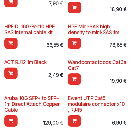
7,90
€
18,90
€
HPE DL160 Gen10 HPE
HPE Mini-SAS high
SAS internal cable kit
density to mini-SAS 1m
66,55
€
78,65
€
ACT RJ12 1m Black
Wandcontactdoos Cat6a
Cat7
2,49
€
19,90
€
Aruba 10G SFP+ to SFP+
Ewent UTP Cat5
1m Direct Attach Copper
modulaire connector x10
Cable
, RJ45
129,00
€
6,90
€