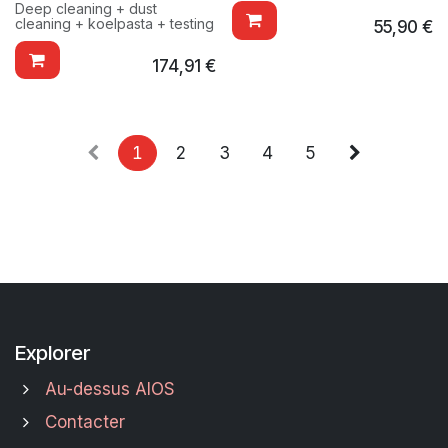
Deep cleaning + dust
cleaning + koelpasta + testing
55,90
€
174,91
€
1
2
3
4
5
Explorer
Au-dessus AIOS
Contacter