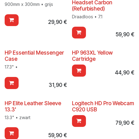
Headset Carbon
900mm x 300mm • grijs
(Refurbished)
Draadloos • 7.1
29,90
€
59,90
€
HP Essential Messenger
HP 963XL Yellow
Case
Cartridge
17.3" •
44,90
€
31,90
€
HP Elite Leather Sleeve
Logitech HD Pro Webcam
13.3'
C920 USB
13.3" • zwart
79,90
€
59,90
€