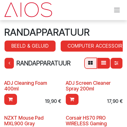
Se rendre au contenu
RANDAPPARATUUR
BEELD & GELUID
COMPUTER ACCESSOIRE
RANDAPPARATUUR
ADJ Cleaning Foam
ADJ Screen Cleaner
400ml
Spray 200ml
19,90
€
17,90
€
NZXT Mouse Pad
Corsair HS70 PRO
MXL900 Gray
WIRELESS Gaming