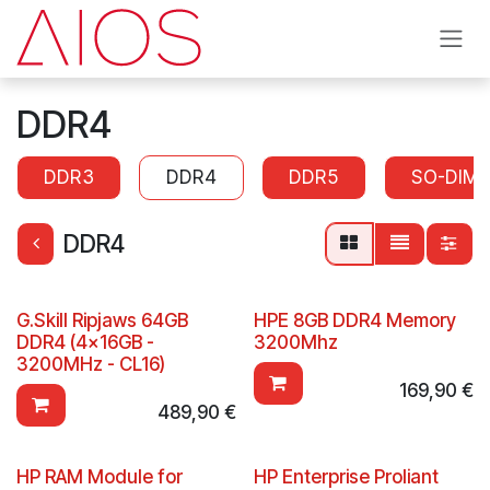
Overslaan naar inhoud
DDR4
DDR3
DDR4
DDR5
SO-DIM
DDR4
G.Skill Ripjaws 64GB
HPE 8GB DDR4 Memory
DDR4 (4x16GB -
3200Mhz
3200MHz - CL16)
169,90
€
489,90
€
HP RAM Module for
HP Enterprise Proliant