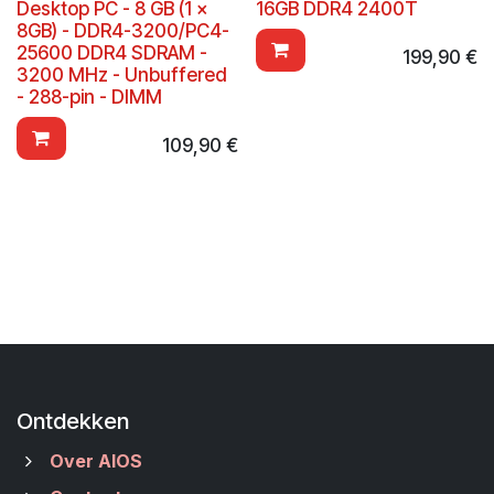
Desktop PC - 8 GB (1 x
16GB DDR4 2400T
8GB) - DDR4-3200/PC4-
25600 DDR4 SDRAM -
199,90
€
3200 MHz - Unbuffered
- 288-pin - DIMM
109,90
€
Ontdekken
Over AIOS