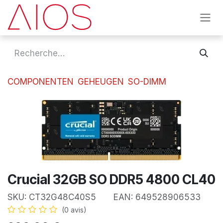
Se rendre au contenu
COMPONENTEN
GEHEUGEN
SO-DIMM
Crucial 32GB SO DDR5 4800 CL40
SKU:
CT32G48C40S5
EAN:
649528906533
(0 avis)