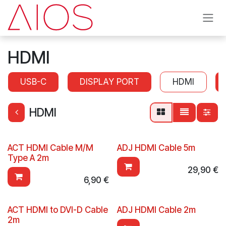
Overslaan naar inhoud
HDMI
USB-C
DISPLAY PORT
HDMI
HDMI
ACT HDMI Cable M/M
ADJ HDMI Cable 5m
Type A 2m
29,90
€
6,90
€
ACT HDMI to DVI-D Cable
ADJ HDMI Cable 2m
2m