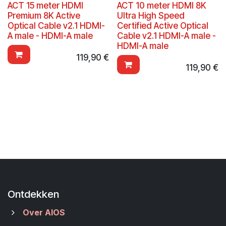
ACT 15 meter HDMI
ACT 10 meter HDMI 8K
Premium 8K Active
Ultra High Speed
Optical Cable v2.1 HDMI-
Certified Active Optical
A male - HDMI-A male
Cable v2.1 HDMI-A male -
HDMI-A male
119,90
€
119,90
€
Ontdekken
Over AIOS