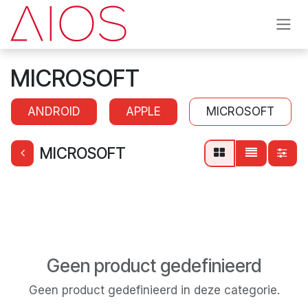
Overslaan naar inhoud
MICROSOFT
ANDROID
APPLE
MICROSOFT
MICROSOFT
Geen product gedefinieerd
Geen product gedefinieerd in deze categorie.