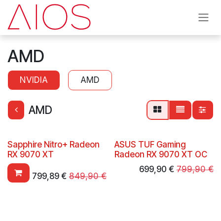
Overslaan naar inhoud
AMD
NVIDIA
AMD
AMD
Sapphire Nitro+ Radeon
ASUS TUF Gaming
RX 9070 XT
Radeon RX 9070 XT OC
699,90
€
799,90
€
799,89
€
849,90
€