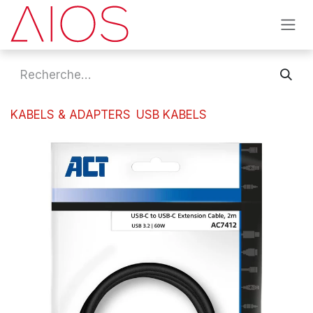
Se rendre au contenu
KABELS & ADAPTERS
USB KABELS