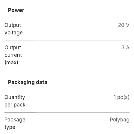
Power
Output
20 V
voltage
Output
3 A
current
(max)
Packaging data
Quantity
1 pc(s)
per pack
Package
Polybag
type