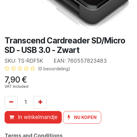
Transcend Cardreader SD/Micro
SD - USB 3.0 - Zwart
SKU:
TS-RDF5K
EAN:
760557823483
(0 beoordeling)
7,90
€
VAT Included
In winkelmandje
NU KOPEN
Terms and Conditions