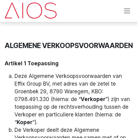
Overslaan naar inhoud
ALGEMENE VERKOOPSVOORWAARDEN
Artikel 1 Toepassing
Deze Algemene Verkoopsvoorwaarden van
Effix Group BV, met adres van de zetel te
Groenbek 29, 8790 Waregem, KBO:
0798.491.330 (hierna: de “
Verkoper
”) zijn van
toepassing op de rechtsverhouding tussen de
Verkoper en particuliere klanten (hierna: de
“
Koper
”).
De Verkoper deelt deze Algemene
Verkoopsvoorwaarden mee samen met of op