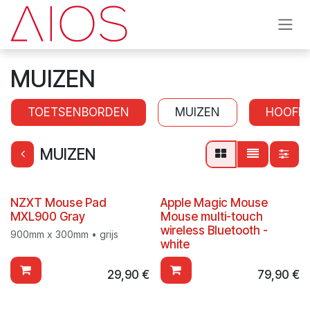
Overslaan naar inhoud
MUIZEN
TOETSENBORDEN
MUIZEN
HOOFD
MUIZEN
NZXT Mouse Pad
Apple Magic Mouse
MXL900 Gray
Mouse multi-touch
wireless Bluetooth -
900mm x 300mm • grijs
white
29,90
€
79,90
€