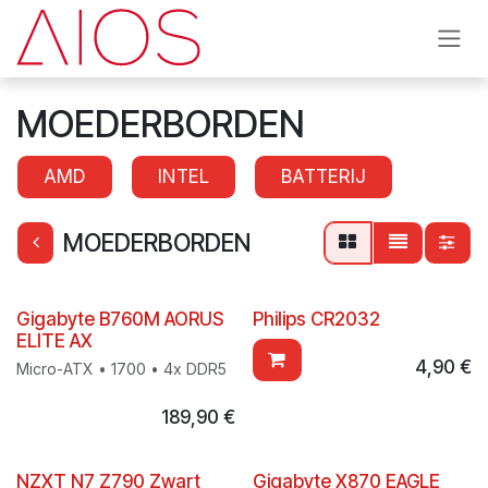
Overslaan naar inhoud
MOEDERBORDEN
AMD
INTEL
BATTERIJ
MOEDERBORDEN
Gigabyte B760M AORUS
Philips CR2032
ELITE AX
4,90
€
Micro-ATX • 1700 • 4x DDR5
189,90
€
NZXT N7 Z790 Zwart
Gigabyte X870 EAGLE