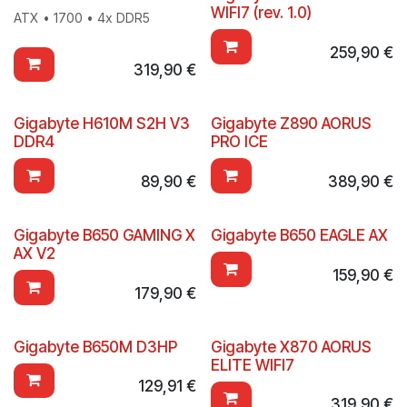
Nieuw!
WIFI7 (rev. 1.0)
ATX • 1700 • 4x DDR5
259,90
€
319,90
€
Gigabyte H610M S2H V3
Gigabyte Z890 AORUS
DDR4
PRO ICE
89,90
€
389,90
€
Gigabyte B650 GAMING X
Gigabyte B650 EAGLE AX
AX V2
159,90
€
179,90
€
Gigabyte B650M D3HP
Gigabyte X870 AORUS
ELITE WIFI7
129,91
€
319,90
€