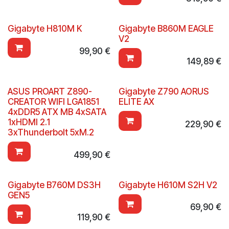
Gigabyte H810M K
Gigabyte B860M EAGLE
V2
99,90
€
149,89
€
ASUS PROART Z890-
Gigabyte Z790 AORUS
CREATOR WIFI LGA1851
ELITE AX
4xDDR5 ATX MB 4xSATA
1xHDMI 2.1
229,90
€
3xThunderbolt 5xM.2
499,90
€
Gigabyte B760M DS3H
Gigabyte H610M S2H V2
GEN5
69,90
€
119,90
€