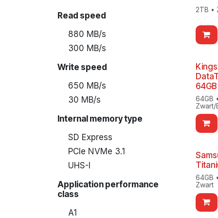
2TB • 
Read speed
880 MB/s
300 MB/s
Kings
Write speed
DataT
650 MB/s
64GB
64GB •
30 MB/s
Zwart/
Internal memory type
SD Express
PCIe NVMe 3.1
Samsu
Titan
UHS-I
64GB •
Application performance
Zwart
class
A1