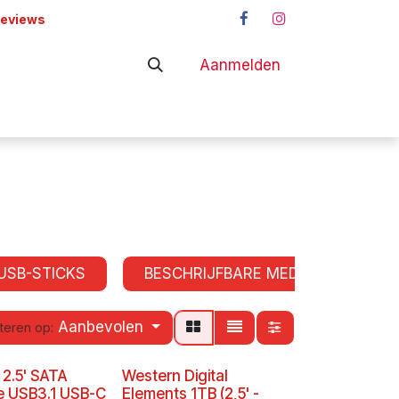
reviews
Aanmelden
adapters
Shop
USB-STICKS
BESCHRIJFBARE MEDIA
EN
Aanbevolen
teren op:
 2.5' SATA
Western Digital
e USB3.1 USB-C
Elements 1TB (2,5' -