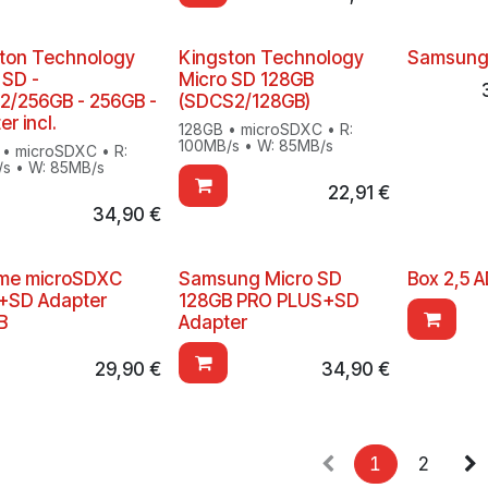
ton Technology
Kingston Technology
Samsung 
 SD -
Micro SD 128GB
/256GB - 256GB -
(SDCS2/128GB)
r incl.
128GB • microSDXC • R:
100MB/s • W: 85MB/s
• microSDXC • R:
s • W: 85MB/s
22,91
€
34,90
€
eme microSDXC
Samsung Micro SD
Box 2,5 
+SD Adapter
128GB PRO PLUS+SD
B
Adapter
29,90
€
34,90
€
1
2