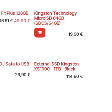
Fit Plus 128GB
Kingston Technology
Micro SD 64GB
36,91
€
49,90
€
(SDCS/64GB)
19,90
€
ADJ Sata to USB
External SSD Kingston
XS1000 - 1TB - Black
29,90
€
114,90
€