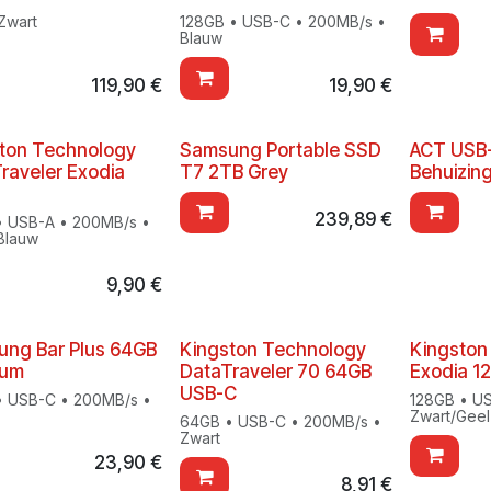
Zwart
128GB • USB-C • 200MB/s •
Blauw
119,90
€
19,90
€
ton Technology
Samsung Portable SSD
ACT USB-
raveler Exodia
T7 2TB Grey
Behuizin
239,89
€
 USB-A • 200MB/s •
Blauw
9,90
€
ng Bar Plus 64GB
Kingston Technology
Kingston
ium
DataTraveler 70 64GB
Exodia 1
USB-C
 USB-C • 200MB/s •
128GB • U
Zwart/Geel
64GB • USB-C • 200MB/s •
Zwart
23,90
€
8,91
€