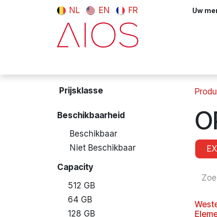
Overslaan naar inhoud
NL
EN
FR
Uw meni
Computers & tablets
Randappara
Prijsklasse
Produ
O
Beschikbaarheid
Beschikbaar
Niet Beschikbaar
EX
Capacity
512 GB
64 GB
Weste
128 GB
Eleme