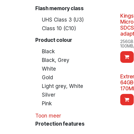
Flash memory class
Kings
UHS Class 3 (U3)
Micro
SDCS2
Class 10 (C10)
adapte
Product colour
256GB 
100MB/
Black
Black, Grey
White
Extr
Gold
64GB
Light grey, White
170M
Silver
Pink
Toon meer
Protection features