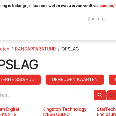
ng is belangrijk, laat ons weten wat u ervan vindt via
aios.be/
tuur
Netwerk
Componenten
Kabels & 
cten
RANDAPPARATUUR
OPSLAG
PSLAG
TERNE SSD/HDD
GEHEUGEN KAARTEN
Sor
rn Digital
Kingston Technology
StarTech
nts 2TB
128GB USB-C
Enclosur