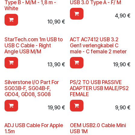
Type B - M/M - 1,8 m -
USB 3.0 Type A - F/ M
White
4,90
€
10,90
€
StarTech.com 1m USB to
ACT AC7412 USB 3.2
USB C Cable - Right
Gen1 verlengkabel C
Angle USB M/M
male - C female 2 meter
13,90
€
19,90
€
Silverstone I/O Part For
PS/2 TO USB PASSIVE
SG03B-F, SG04B-F,
ADAPTER USB MALE/PS2
GD04, GD08, SG08
FEMALE
19,90
€
9,90
€
ADJ USB Cable For Apple
OEM USB2.0 Cable Mini
1.5m
USB 1M