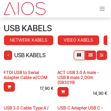
Overslaan naar inhoud
USB KABELS
NETWERK KABELS
VIDEO KABELS
USB KABELS
FTDI USB to Serial
ACT USB 3.0 A male -
Adapter Cable w/COM
USB B male 2,00m
(SB3019)
17,90
€
14,90
€
USB 3.0 Cable Type A /
USB-C Adapter USB C -