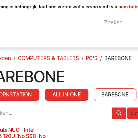
ng is belangrijk, laat ons weten wat u ervan vindt via
aios.be/
tuur
Netwerk
Componenten
Kabels & 
cten
COMPUTERS & TABLETS
PC'S
BAREBONE
AREBONE
ORKSTATION
ALL IN ONE
BAREBONE
Sor
ubi NUC - Intel
5 120U (No SSD, No