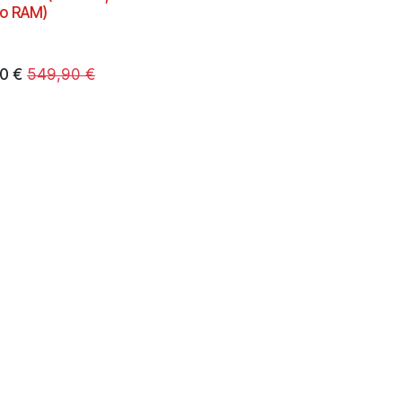
o RAM)
90
€
549,90
€