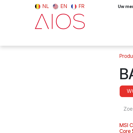
Overslaan naar inhoud
NL
EN
FR
Uw meni
Computers & tablets
Randappara
Produ
B
W
MSI C
Core 