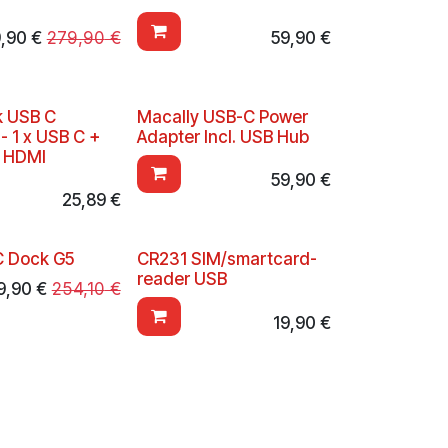
9,90
€
279,90
€
59,90
€
k USB C
Macally USB-C Power
 - 1 x USB C +
Adapter Incl. USB Hub
+ HDMI
59,90
€
25,89
€
C Dock G5
CR231 SIM/smartcard-
reader USB
9,90
€
254,10
€
19,90
€