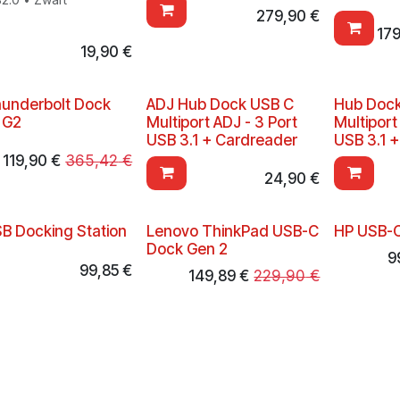
279,90
€
17
19,90
€
underbolt Dock
ADJ Hub Dock USB C
Hub Doc
 G2
Multiport ADJ - 3 Port
Multiport
USB 3.1 + Cardreader
USB 3.1 
119,90
€
365,42
€
24,90
€
B Docking Station
Lenovo ThinkPad USB-C
HP USB-
Dock Gen 2
9
99,85
€
149,89
€
229,90
€