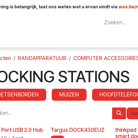
ng is belangrijk, laat ons weten wat u ervan vindt via
aios.be/
tuur
Netwerk
Componenten
Kabels & 
cten
RANDAPPARATUUR
COMPUTER ACCESSOIRE
OCKING STATIONS
OETSENBORDEN
MUIZEN
HOOFDTELEFO
Sor
 Port USB 2.0 Hub
Targus DOCK430EUZ
thinkpad
smart do
2.0 • Zwart