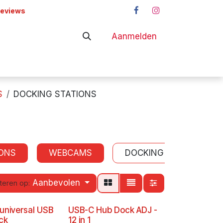
reviews
Aanmelden
adapters
Shop
S
DOCKING STATIONS
ONS
WEBCAMS
DOCKING STATIONS
Aanbevolen
teren op:
 universal USB
USB-C Hub Dock ADJ -
ck
12 in 1