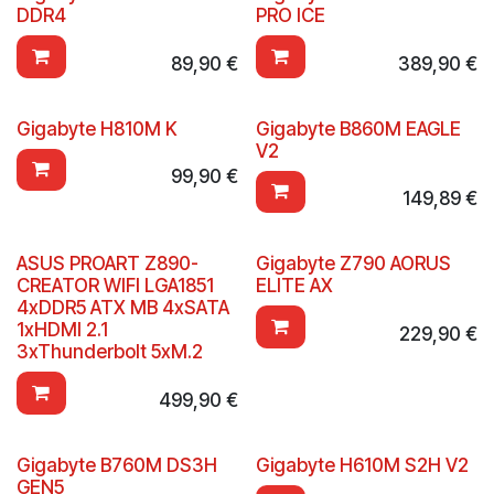
DDR4
PRO ICE
89,90
€
389,90
€
Gigabyte H810M K
Gigabyte B860M EAGLE
V2
99,90
€
149,89
€
ASUS PROART Z890-
Gigabyte Z790 AORUS
CREATOR WIFI LGA1851
ELITE AX
4xDDR5 ATX MB 4xSATA
1xHDMI 2.1
229,90
€
3xThunderbolt 5xM.2
499,90
€
Gigabyte B760M DS3H
Gigabyte H610M S2H V2
GEN5