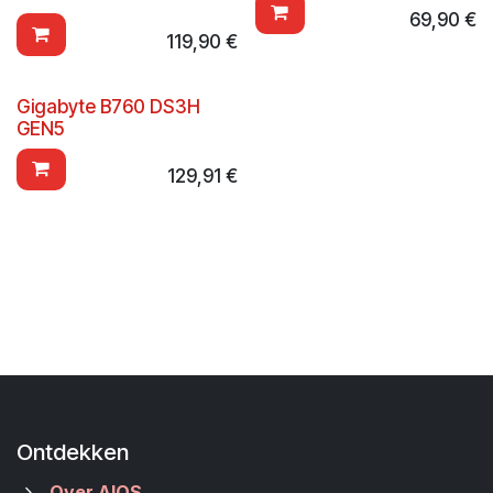
69,90
€
119,90
€
Gigabyte B760 DS3H
GEN5
129,91
€
Ontdekken
Over AIOS