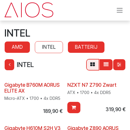
Overslaan naar inhoud
INTEL
AMD
INTEL
BATTERIJ
INTEL
Nieuw!
Gigabyte B760M AORUS
NZXT N7 Z790 Zwart
ELITE AX
ATX • 1700 • 4x DDR5
Micro-ATX • 1700 • 4x DDR5
319,90
€
189,90
€
Gigabyte H610M S2H V3
Gigabyte Z890 AORUS