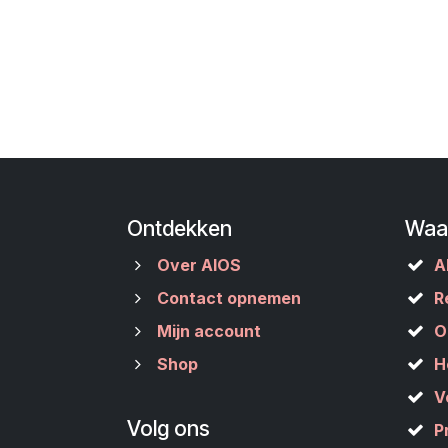
Ontdekken
Waa
Over AIOS
A
Contact opnemen
R
Mijn account
O
Shop
H
V
Volg ons
P