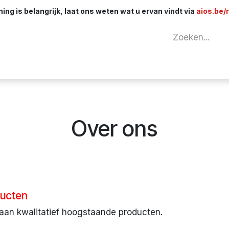
ng is belangrijk, laat ons weten wat u ervan vindt via
aios.be/
tuur
Netwerk
Componenten
Kabels & 
Over ons
ducten
aan kwalitatief hoogstaande producten.