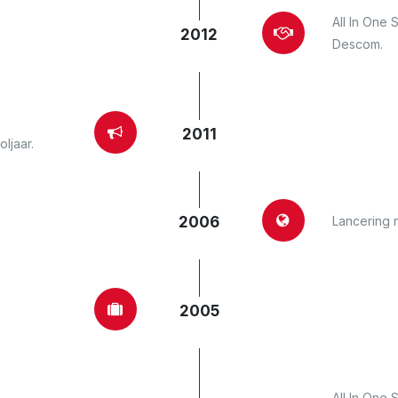
All In One 
2012
Descom.
2011
ljaar.
Lancering 
2006
2005
All In One