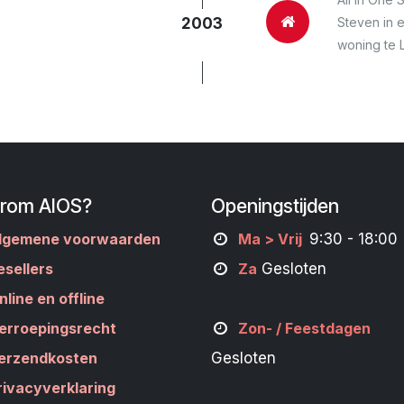
Steven in e
2003
woning te L
rom AIOS?
Openingstijden
lgemene voorwaarden
M
a
> Vrij
9:30 - 18:00
esellers
Za
Gesloten
nline en offline
erroepingsrecht
Zon- /
Feestdagen
erzendkosten
Gesloten
rivacyverklaring