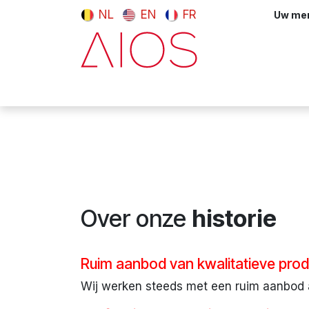
Overslaan naar inhoud
NL
EN
FR
Uw meni
Computers & tablets
Randappara
Over onze
Ruim aanbod van kwalitatieve pro
Wij werken steeds met een ruim aanbod 