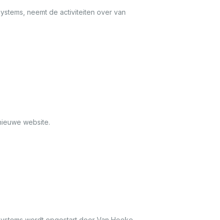
Systems, neemt de activiteiten over van
nieuwe website.
 Systems wordt opgestart door Van Hoeke