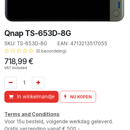
Qnap TS-653D-8G
SKU:
TS-653D-8G
EAN:
4713213517055
(0 beoordeling)
718,99
€
VAT Included
In winkelmandje
NU KOPEN
Terms and Conditions
Voor 15u besteld, volgende werkdag geleverd.
Gratis verzending vanaf € 500,-