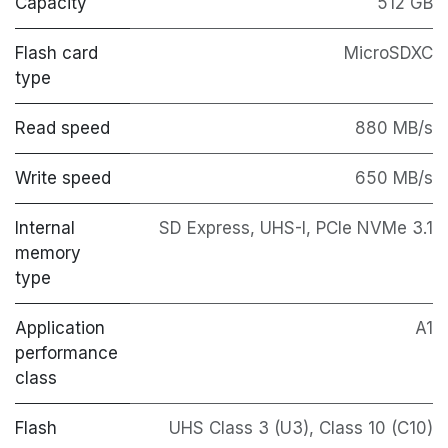
Capacity
512 GB
Flash card
MicroSDXC
type
Read speed
880 MB/s
Write speed
650 MB/s
Internal
SD Express
,
UHS-I
,
PCIe NVMe 3.1
memory
type
Application
A1
performance
class
Flash
UHS Class 3 (U3)
,
Class 10 (C10)