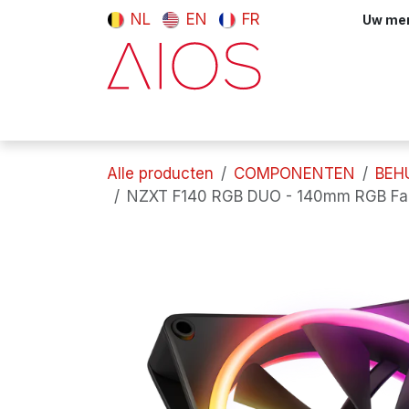
Overslaan naar inhoud
NL
EN
FR
Uw meni
Computers & tablets
Randappara
Alle producten
COMPONENTEN
BEH
NZXT F140 RGB DUO - 140mm RGB Fan 