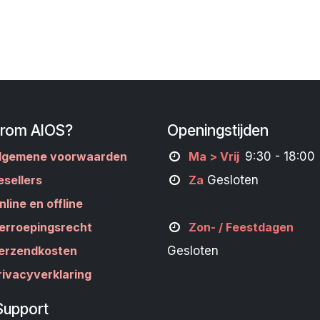
rom AIOS?
Openingstijden
lgemene voorwaarden
M
a
> Vrij
9:30 - 18:00
esellers
Za
Gesloten
nline en offline
erroepingsrecht
Zon- /
Feestdagen
erzendkosten
Gesloten
rivacyverklaring
Support