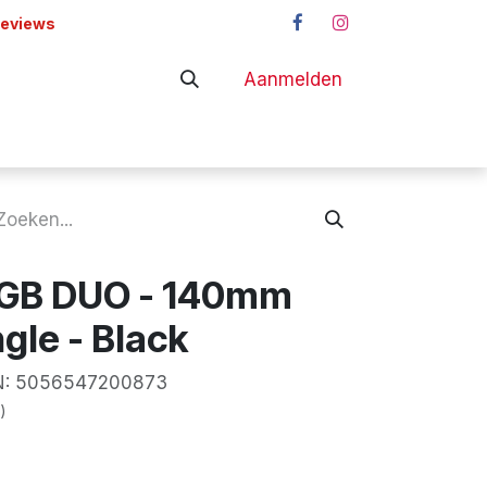
reviews
Aanmelden
adapters
Shop
RGB DUO - 140mm
gle - Black
:
5056547200873
)