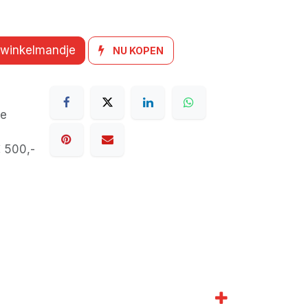
 winkelmandje
NU KOPEN
de
€ 500,-