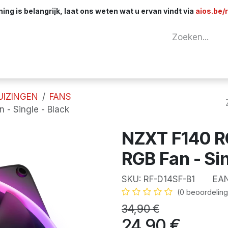
ng is belangrijk, laat ons weten wat u ervan vindt via
aios.be/
tuur
Netwerk
Componenten
Kabels & 
UIZINGEN
FANS
- Single - Black
NZXT F140 
RGB Fan - Sin
SKU:
RF-D14SF-B1
EAN
(0 beoordeling
34,90
€
24,90
€