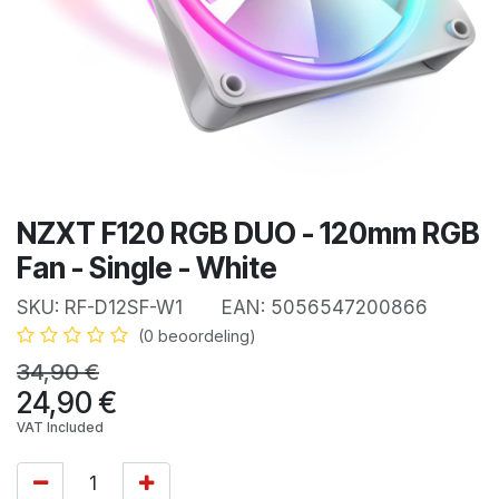
NZXT F120 RGB DUO - 120mm RGB
Fan - Single - White
SKU:
RF-D12SF-W1
EAN:
5056547200866
(0 beoordeling)
34,90
€
24,90
€
VAT Included