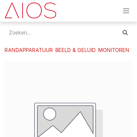
Overslaan naar inhoud
RANDAPPARATUUR
BEELD & GELUID
MONITOREN