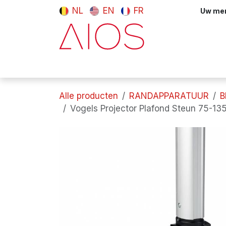
Overslaan naar inhoud
NL
EN
FR
Uw meni
Computers & tablets
Randappara
Alle producten
RANDAPPARATUUR
B
Vogels Projector Plafond Steun 75-1