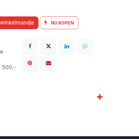
 winkelmandje
NU KOPEN
de
€ 500,-