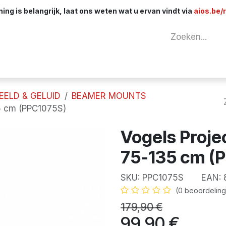
ng is belangrijk, laat ons weten wat u ervan vindt via
aios.be/
tuur
Netwerk
Componenten
Kabels & 
EELD & GELUID
BEAMER MOUNTS
35 cm (PPC1075S)
Vogels Proje
75-135 cm (
SKU:
PPC1075S
EAN:
(0 beoordeling
179,90
€
99,90
€