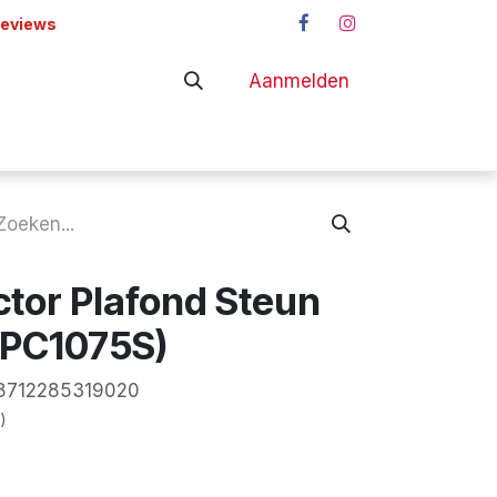
reviews
Aanmelden
adapters
Shop
ctor Plafond Steun
PPC1075S)
8712285319020
)