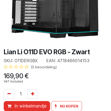
Lian Li O11D EVO RGB - Zwart
SKU:
O11DERGBX
EAN:
4718466014153
(0 beoordeling)
169,90
€
VAT Included
In winkelmandje
NU KOPEN