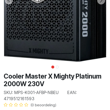
Cooler Master X Mighty Platinum
2000W 230V
SKU:
MPS-K001-AFBP-NBEU
EAN:
4719512161593
(0 beoordeling)