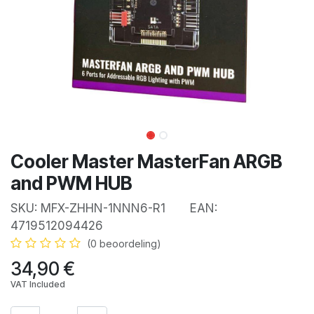
Cooler Master MasterFan ARGB
and PWM HUB
SKU:
MFX-ZHHN-1NNN6-R1
EAN:
4719512094426
(0 beoordeling)
34,90
€
VAT Included