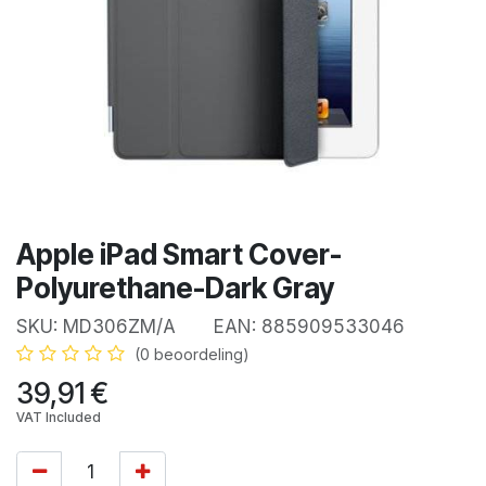
Apple iPad Smart Cover-
Polyurethane-Dark Gray
SKU:
MD306ZM/A
EAN:
885909533046
(0 beoordeling)
39,91
€
VAT Included