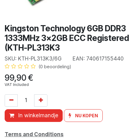
Kingston Technology 6GB DDR3
1333MHz 3x2GB ECC Registered
(KTH-PL313K3
SKU:
KTH-PL313K3/6G
EAN:
740617155440
(0 beoordeling)
99,90
€
VAT Included
In winkelmandje
NU KOPEN
Terms and Conditions