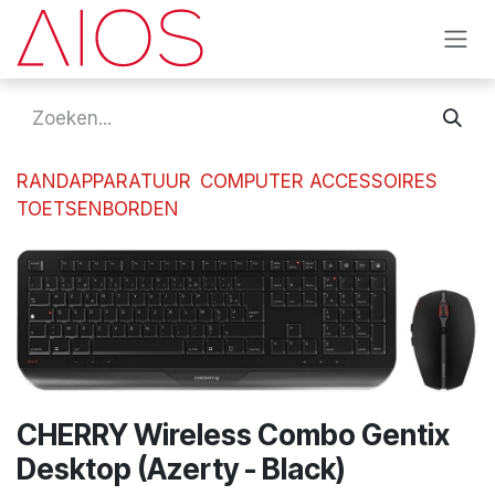
Overslaan naar inhoud
RANDAPPARATUUR
COMPUTER ACCESSOIRES
TOETSENBORDEN
CHERRY Wireless Combo Gentix
Desktop (Azerty - Black)