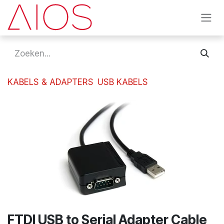
Overslaan naar inhoud
KABELS & ADAPTERS
USB KABELS
FTDI USB to Serial Adapter Cable