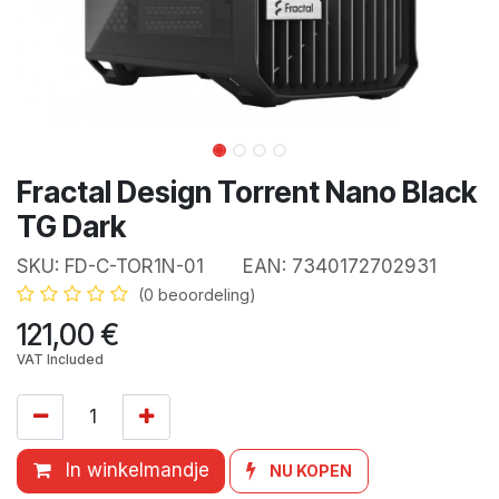
Fractal Design Torrent Nano Black
TG Dark
SKU:
FD-C-TOR1N-01
EAN:
7340172702931
(0 beoordeling)
121,00
€
VAT Included
In winkelmandje
NU KOPEN