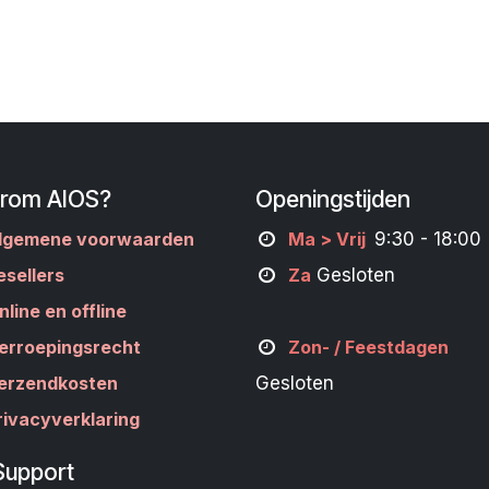
rom AIOS?
Openingstijden
lgemene voorwaarden
M
a
> Vrij
9:30 - 18:00
esellers
Za
Gesloten
nline en offline
erroepingsrecht
Zon- /
Feestdagen
erzendkosten
Gesloten
rivacyverklaring
Support