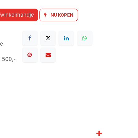
 winkelmandje
NU KOPEN
de
€ 500,-