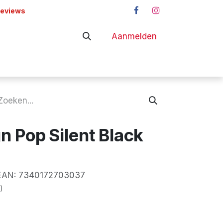
reviews
Aanmelden
adapters
Shop
n Pop Silent Black
N:
7340172703037
)