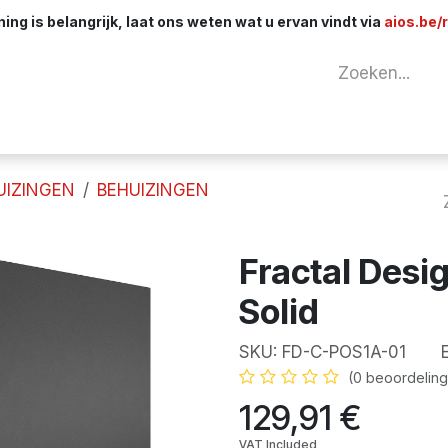
ng is belangrijk, laat ons weten wat u ervan vindt via
aios.be/
tuur
Netwerk
Componenten
Kabels & 
UIZINGEN
BEHUIZINGEN
Fractal Desig
Solid
SKU:
FD-C-POS1A-01
EA
(0 beoordeling
129,91
€
VAT Included