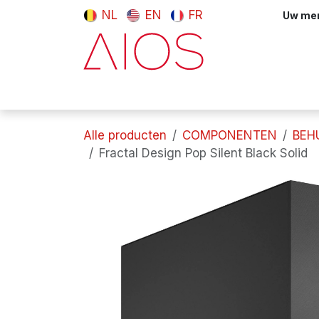
Overslaan naar inhoud
NL
EN
FR
Uw meni
Computers & tablets
Randappara
Alle producten
COMPONENTEN
BEH
Fractal Design Pop Silent Black Solid